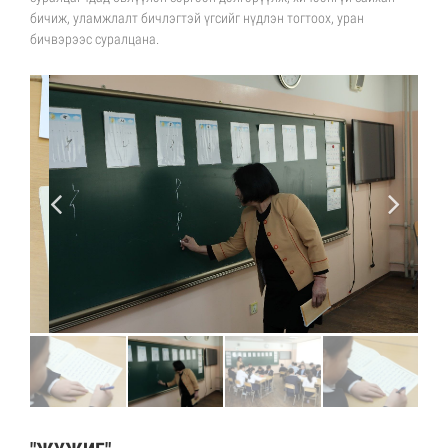
бичиж, уламжлалт бичлэгтэй үгсийг нүдлэн тогтоох, уран
бичвэрээс суралцана.