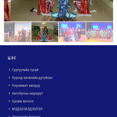
ЦЭС
Сургуулийн тухай
Хүүхэд хөгжлийн дугуйлан
Нэрэмжит ажлууд
Автобусны маршрут
Цахим хичээл
МЭДЭЭ МЭДЭЭЛЭЛ
Элсэлтийн бүртгэл