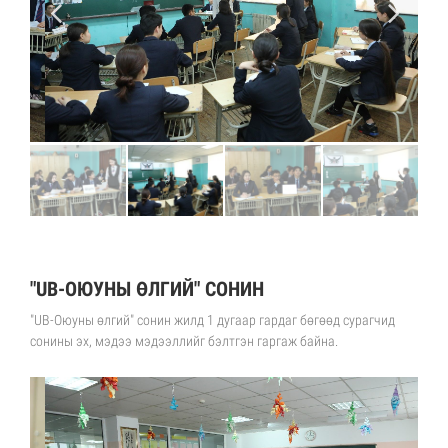
"UB-ОЮУНЫ ӨЛГИЙ" СОНИН
"UB-Оюуны өлгий" сонин жилд 1 дугаар гардаг бөгөөд сурагчид
сонины эх, мэдээ мэдээллийг бэлтгэн гаргаж байна.