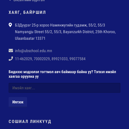
ХАЯГ, БАЙРШИЛ
БЗДүүрэг 25-р хороо Намянжугийн гудамж, 55/2, 55/3
Namyangju Street 55/2, 55/3, Bayanzurkh District, 25th Khoroo,
Ulaanbaatar 13371
info@ubschool.edu.mn
11-462029, 70002029, 89921033, 99077584
Биднээс мэдээлэл тогтмол авч баймаар байна уу? Тэгвэл имэйл
хаягаа оруулна уу
Илгээх
СОШИАЛ ЛИНКҮҮД