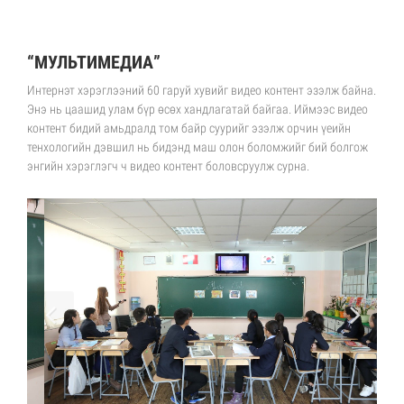
“МУЛЬТИМЕДИА”
Интернэт хэрэглээний 60 гаруй хувийг видео контент эзэлж байна.
Энэ нь цаашид улам бүр өсөх хандлагатай байгаа. Иймээс видео
контент бидий амьдралд том байр суурийг эзэлж орчин үеийн
тенхологийн дэвшил нь бидэнд маш олон боломжийг бий болгож
энгийн хэрэглэгч ч видео контент боловсруулж сурна.