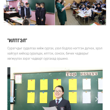
"ИЛТГЭЛ"
Сурагчдыг судалгаа хийж сургах, үзэл бодлоо нэгтгэн дүгнэх, эрэл
хайгуул хийхэд суралцах, илтгэх, сонсох, бичих чадварыг
хөгжүүлэх зэрэг чадварт сургахад оршино.