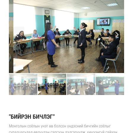
"БИЙРЭН БИЧЛЭГ"
Монголын соёлын үнэт өв болсон үндэсний бичгийн соёлыг
суралцагчдад өвлүүлэн сэргээн дэлгэрүүлж, хичээнгүй сайхан