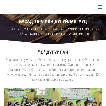
БУСАД ТӨРЛИЙН ДУГУЙЛАНГУУД
IQ, ИЛТГЭЛ, МЭТГЭЛЦЭЭН, 4D FRAME, СУРГУУЛИЙН СОНИН, ЯРУУ
НАЙРАГ, БИЙРЭН БИЧЛЭГ, ЖҮЖИГ, БҮЖИГ, ВИДЕО
"IQ" ДУГУЙЛАН
Ээдрээтэй асуудлыг шийдвэрлэх, гүнзгий тунгаан бодох, бүтээлчээр
сэтгэх чадваруудыг хөгжүүлэх зорилготой. Суралцагчдын оюуны
чадварыг бодит үйл ажиллагаа болгож хувиргах, сэтгэх чадварыг
хөгжүүлэх, тэднийг сэтгэх арга барилд сургахад “Сэтгэх чадвар - IQ”
дугуйлангийн зорилго оршино.