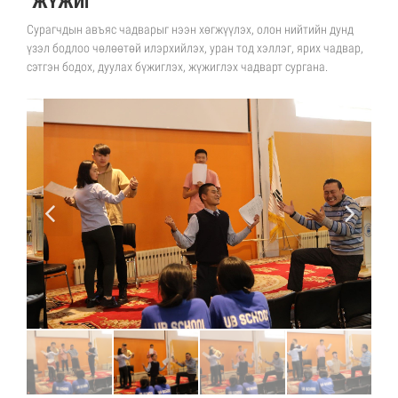
"ЖҮЖИГ"
Сурагчдын авъяс чадварыг нээн хөгжүүлэх, олон нийтийн дунд
үзэл бодлоо чөлөөтөй илэрхийлэх, уран тод хэллэг, ярих чадвар,
сэтгэн бодох, дуулах бүжиглэх, жүжиглэх чадварт сургана.