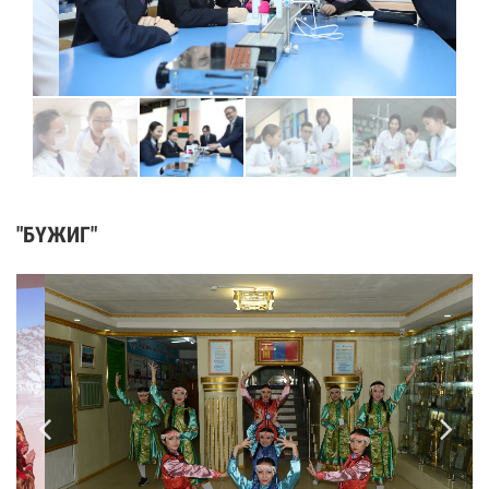
"БҮЖИГ"