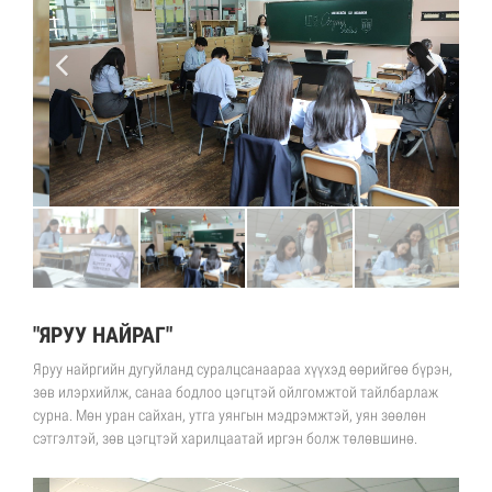
"ЯРУУ НАЙРАГ"
Яруу найргийн дугуйланд суралцсанаараа хүүхэд өөрийгөө бүрэн,
зөв илэрхийлж, санаа бодлоо цэгцтэй ойлгомжтой тайлбарлаж
сурна. Мөн уран сайхан, утга уянгын мэдрэмжтэй, уян зөөлөн
сэтгэлтэй, зөв цэгцтэй харилцаатай иргэн болж төлөвшинө.