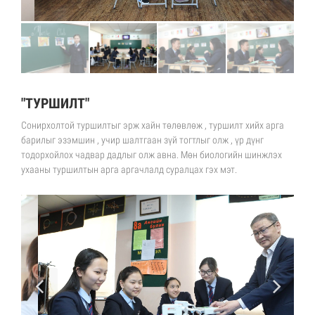
"ТУРШИЛТ"
Сонирхолтой туршилтыг эрж хайн төлөвлөж , туршилт хийх арга
барилыг эзэмшин , учир шалтгаан зүй тогтлыг олж , үр дүнг
тодорхойлох чадвар дадлыг олж авна. Мөн биологийн шинжлэх
ухааны туршилтын арга аргачлалд суралцах гэх мэт.