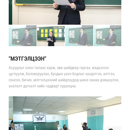
"МЭТГЭЛЦЭЭН"
Асуудлыг олон талаас харж, зөв шийдвэр гаргах, мэдээлэл
цуглуулж, боловсруулах, бусдын үзэл бодлыг хүндэтгэх, илтгэх,
сонсох, бичих, мэтгэлцээний шийдлүүдэд шинэ санаа дэвшүүлэх,
үнэлэлт дүгнэлт хийх чадварт суралцна.