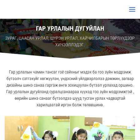
ГАР УРЛАЛЫН ДУГУЙЛАН
ЗУРАГ, ЦААСАН УРЛАЛ, ШҮРЭН УРЛАЛ, ХАЙЧИЛБАРЫН ТӨРЛҮҮДЭЭР
ХИЧЭЭЛЛЭДЭГ.
Гар урлалын чамин тансаг гоё сайхныг мэдэх ба гоо зүйн мэдрэмж
бүтээлч сэтгэхүйг хөгжүүлэн, үндэсний үйлдвэрлэлээ дэмжин, загвар
дизайны шинэ санаа гаргаж өнгө зохицуулан бүтээл урлахад оршино.
Гар урлалын дугуйланд суралцсанаараа хүүхэд гоо зүйн мэдрэмжтэй ,
өөрийн шинэ санааг бүтээлдээ шууд тусган урлах чадвартай
харилцаатай иргэн болж төлөвшинө.