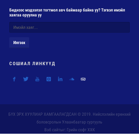
Биднээс мэдээлэл тогтмол авч баймаар байна уу? Тэгвэл имэйл
хаягаа оруулна уу
Илгээх
СОШИАЛ ЛИНКҮҮД
БҮХ ЭРХ ХУУЛИАР ХАМГААЛАГДСАН © 2019. Нийслэлийн ерөнхий
боловсролын Улаанбаатар сургууль
Вэб сайт
ыг:
Грийн софт ХХК