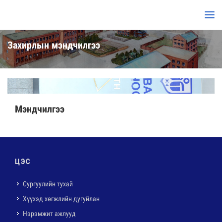
Захирлын мэндчилгээ
Мэндчилгээ
ЦЭС
Сургуулийн тухай
Хүүхэд хөгжлийн дугуйлан
Нэрэмжит ажлууд