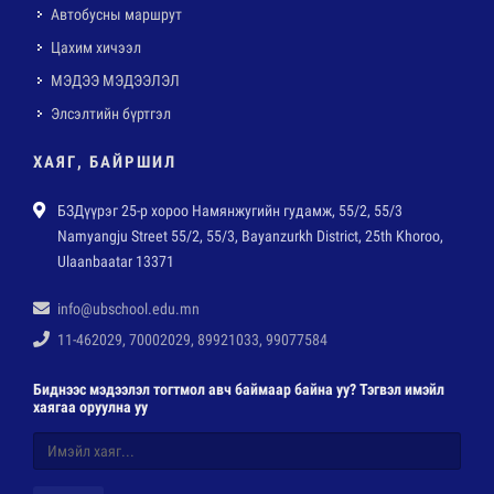
Автобусны маршрут
Цахим хичээл
МЭДЭЭ МЭДЭЭЛЭЛ
Элсэлтийн бүртгэл
ХАЯГ, БАЙРШИЛ
БЗДүүрэг 25-р хороо Намянжугийн гудамж, 55/2, 55/3
Namyangju Street 55/2, 55/3, Bayanzurkh District, 25th Khoroo,
Ulaanbaatar 13371
info@ubschool.edu.mn
11-462029, 70002029, 89921033, 99077584
Биднээс мэдээлэл тогтмол авч баймаар байна уу? Тэгвэл имэйл
хаягаа оруулна уу