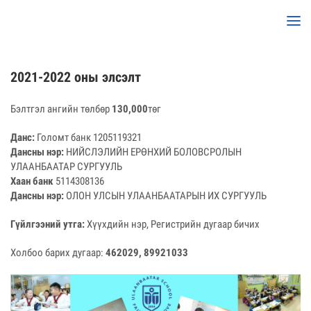
2021-2022 оны элсэлт
Бэлтгэл ангийн төлбөр
130,000
төг
Данс:
Голомт банк 1205119321
Дансны нэр:
НИЙСЛЭЛИЙН ЕРӨНХИЙ БОЛОВСРОЛЫН
УЛААНБААТАР СУРГУУЛЬ
Хаан банк
5114308136
Дансны нэр:
ОЛОН УЛСЫН УЛААНБААТАРЫН ИХ СУРГУУЛЬ
Гүйлгээний утга:
Хүүхдийн нэр, Регистрийн дугаар бичих
Холбоо барих дугаар:
462029, 89921033