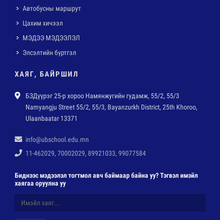
Автобусны маршрут
Цахим хичээл
МЭДЭЭ МЭДЭЭЛЭЛ
Элсэлтийн бүртгэл
ХАЯГ, БАЙРШИЛ
БЗДүүрэг 25-р хороо Намянжугийн гудамж, 55/2, 55/3
Namyangju Street 55/2, 55/3, Bayanzurkh District, 25th Khoroo,
Ulaanbaatar 13371
info@ubschool.edu.mn
11-462029, 70002029, 89921033, 99077584
Биднээс мэдээлэл тогтмол авч баймаар байна уу? Тэгвэл имэйл
хаягаа оруулна уу