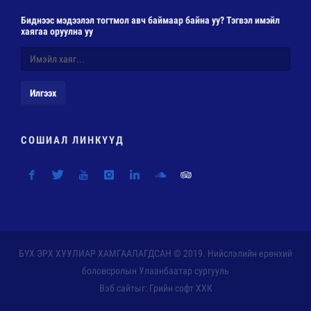
Биднээс мэдээлэл тогтмол авч баймаар байна уу? Тэгвэл имэйл
хаягаа оруулна уу
Илгээх
СОШИАЛ ЛИНКҮҮД
БҮХ ЭРХ ХУУЛИАР ХАМГААЛАГДСАН © 2019. Нийслэлийн ерөнхий
боловсролын Улаанбаатар сургууль
Вэб сайт
ыг:
Грийн софт ХХК