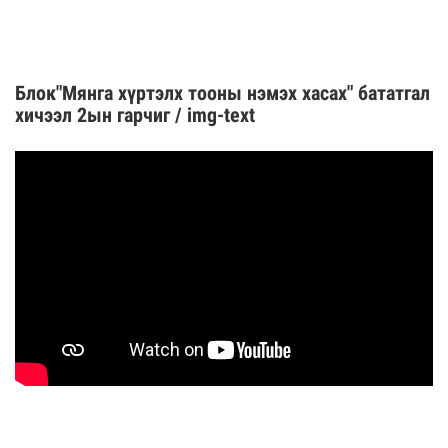
Блок"Мянга хүртэлх тооны нэмэх хасах" бататгал
хичээл 2ын гарчиг / img-text