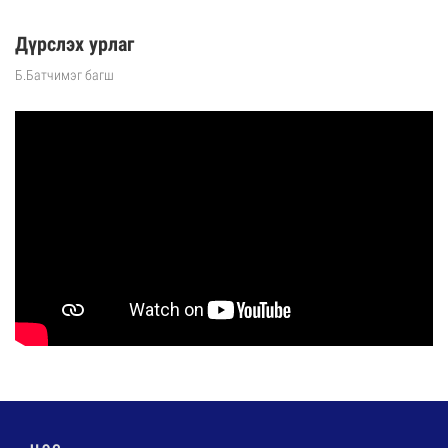
Дүрслэх урлаг
Б.Батчимэг багш