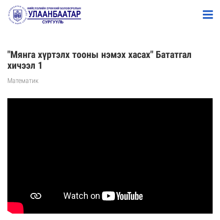
"Мянга хүртэлх тооны нэмэх хасах" Бататгал
хичээл 1
Математик