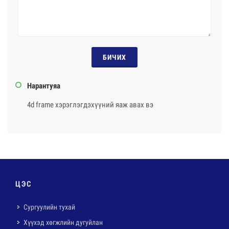
БИЧИХ
Нарантуяа
4d frame хэрэглэгдэхүүний яаж авах вэ
ЦЭС
Сургуулийн тухай
Хүүхэд хөгжлийн дугуйлан