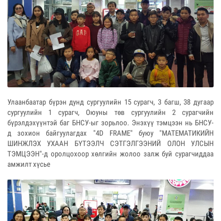
Улаанбаатар бүрэн дунд сургуулийн 15 сурагч, 3 багш, 38 дугаар
сургуулийн 1 сурагч, Оюуны төв сургуулийн 2 сурагчийн
бүрэлдэхүүнтэй баг БНСУ-ыг зорьлоо. Энэхүү тэмцээн нь БНСУ-
д зохион байгуулагдах "4D FRAME" буюу "МАТЕМАТИКИЙН
ШИНЖЛЭХ УХААН БҮТЭЭЛЧ СЭТГЭЛГЭЭНИЙ ОЛОН УЛСЫН
ТЭМЦЭЭН"-д оролцохоор хөлгийн жолоо залж буй сурагчиддаа
амжилт хүсье