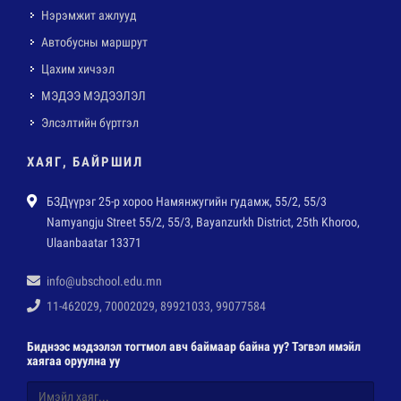
Нэрэмжит ажлууд
Автобусны маршрут
Цахим хичээл
МЭДЭЭ МЭДЭЭЛЭЛ
Элсэлтийн бүртгэл
ХАЯГ, БАЙРШИЛ
БЗДүүрэг 25-р хороо Намянжугийн гудамж, 55/2, 55/3
Namyangju Street 55/2, 55/3, Bayanzurkh District, 25th Khoroo,
Ulaanbaatar 13371
info@ubschool.edu.mn
11-462029, 70002029, 89921033, 99077584
Биднээс мэдээлэл тогтмол авч баймаар байна уу? Тэгвэл имэйл
хаягаа оруулна уу