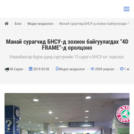
Блог
Мэдээ мэдээлэл
Манай сурагчид БНСУ-д зохион байгуулагдах "4D
Манай сурагчид БНСУ-д зохион байгуулагдах "4D
FRAME"-д оролцоно
Улаанбаатар бүрэн дунд сургуулийн 15 сурагч БНСУ-ыг зорьлоо.
М.Саран
2019-03-06
Мэдээ мэдээлэл
2909
уншсан
1
мину