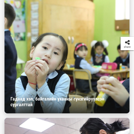
share
Гадаад хэл, байгалийн ухааны гүнзгийрүүлсэн
сургалттай