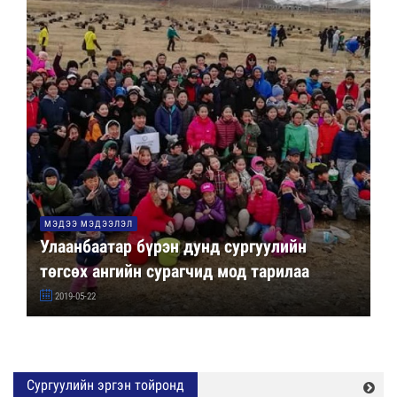
МЭДЭЭ МЭДЭЭЛЭЛ
Улаанбаатар бүрэн дунд сургуулийн
төгсөх ангийн сурагчид мод тарилаа
2019-05-22
Сургуулийн эргэн тойронд