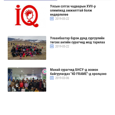
Улсын сэтгэх чадварын XVII-р
олимпиад амжилттай болж
өндөрлөлөө
2019-05-22
Улаанбаатар бүрэн дунд сургуулийн
төгсөх ангийн сурагчид мод тарилаа
2019-05-22
Манай сурагчид БНСУ-д зохион
байгуулагдах "4D FRAME"-д оролцоно
2019-03-06