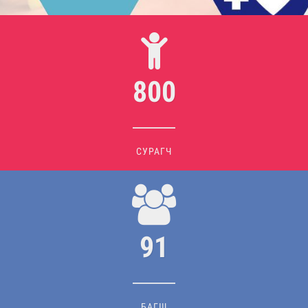
800
/
СУРАГЧ
91
БАГШ