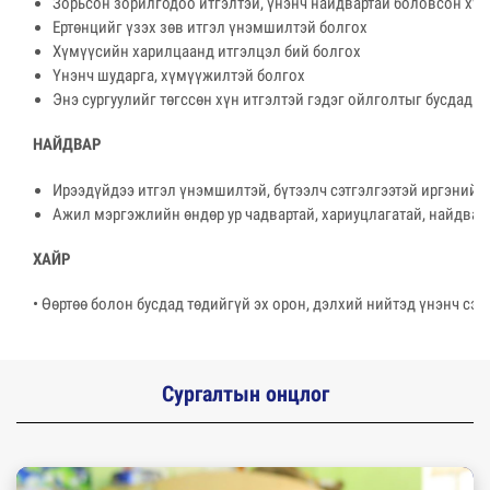
Зорьсон зорилгодоо итгэлтэй, үнэнч найдвартай боловсон хүч
Ертөнцийг үзэх зөв итгэл үнэмшилтэй болгох
Хүмүүсийн харилцаанд итгэлцэл бий болгох
Үнэнч шударга, хүмүүжилтэй болгох
Энэ сургуулийг төгссөн хүн итгэлтэй гэдэг ойлголтыг бусдад ө
НАЙДВАР
Ирээдүйдээ итгэл үнэмшилтэй, бүтээлч сэтгэлгээтэй иргэнийг
Ажил мэргэжлийн өндөр ур чадвартай, хариуцлагатай, найдвар
ХАЙР
• Өөртөө болон бусдад төдийгүй эх орон, дэлхий нийтэд үнэнч сэт
Сургалтын онцлог