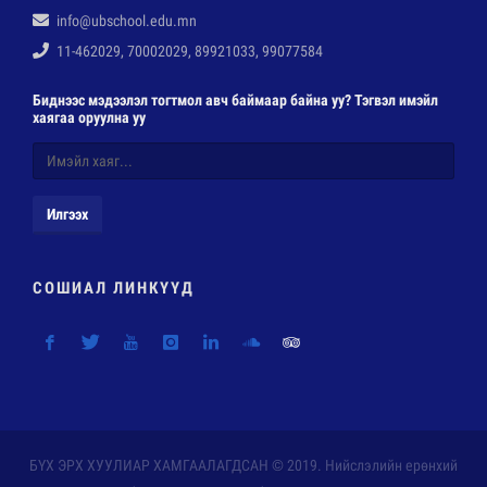
info@ubschool.edu.mn
11-462029, 70002029, 89921033, 99077584
Биднээс мэдээлэл тогтмол авч баймаар байна уу? Тэгвэл имэйл
хаягаа оруулна уу
Илгээх
СОШИАЛ ЛИНКҮҮД
БҮХ ЭРХ ХУУЛИАР ХАМГААЛАГДСАН © 2019. Нийслэлийн ерөнхий