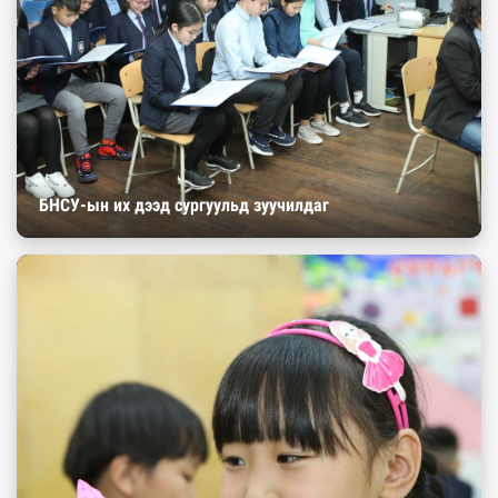
БНСУ-ын их дээд сургуульд зуучилдаг