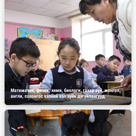
Математик, физик, хими, биологи, газар зүй, монгол,
англи, солонгос хэлний хэл зүйн дугуйлангууд