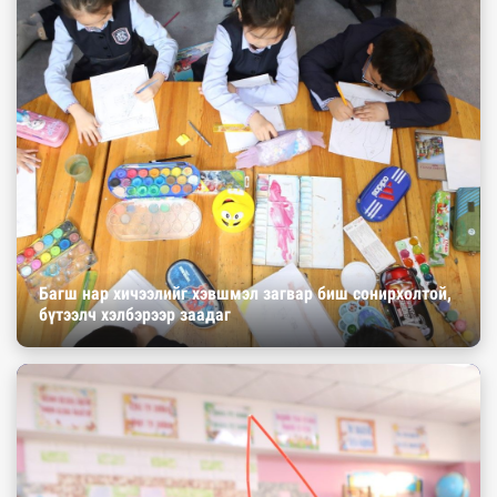
Багш нар хичээлийг хэвшмэл загвар биш сонирхолтой,
бүтээлч хэлбэрээр заадаг