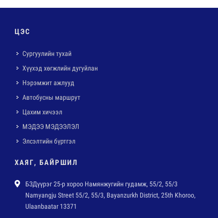
ЦЭС
Сургуулийн тухай
Хүүхэд хөгжлийн дугуйлан
Нэрэмжит ажлууд
Автобусны маршрут
Цахим хичээл
МЭДЭЭ МЭДЭЭЛЭЛ
Элсэлтийн бүртгэл
ХАЯГ, БАЙРШИЛ
БЗДүүрэг 25-р хороо Намянжугийн гудамж, 55/2, 55/3
Namyangju Street 55/2, 55/3, Bayanzurkh District, 25th Khoroo,
Ulaanbaatar 13371