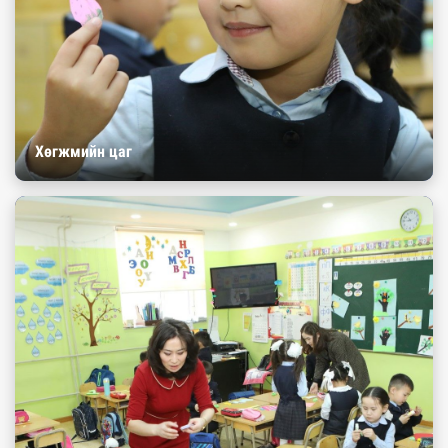
Хөгжмийн цаг