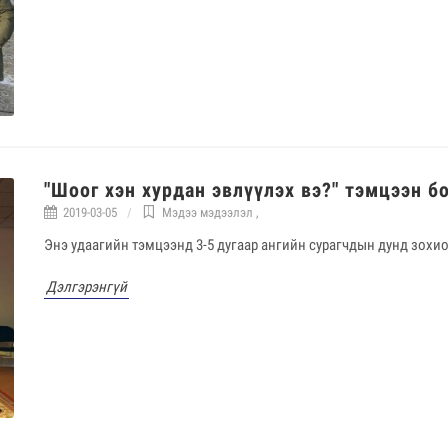
"Шоог хэн хурдан эвлүүлэх вэ?" тэмцээн б
2019-03-05
Мэдээ мэдээлэл
,
Энэ удаагийн тэмцээнд 3-5 дугаар ангийн сурагчдын дунд зохио
Дэлгэрэнгүй