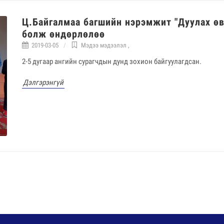
Ц.Байгалмаа багшийн нэрэмжит "Дуулах ө
болж өндөрлөлөө
2019-03-05
Мэдээ мэдээлэл
,
2-5 дугаар ангийн сурагчдын дунд зохион байгуулагдсан.
Дэлгэрэнгүй