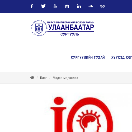
Facebook
Twitter
Youtube
Instagram
Linkedin
Soundcloud
Tripadvisor
СУРГУУЛИЙН ТУХАЙ
ХҮҮХЭД ХӨ
Блог
Мэдээ мэдээлэл