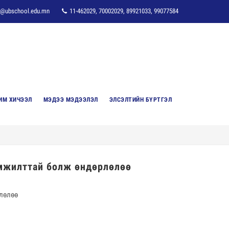
o@ubschool.edu.mn
11-462029, 70002029, 89921033, 99077584
ИМ ХИЧЭЭЛ
МЭДЭЭ МЭДЭЭЛЭЛ
ЭЛСЭЛТИЙН БҮРТГЭЛ
амжилттай болж өндөрлөлөө
рлөлөө