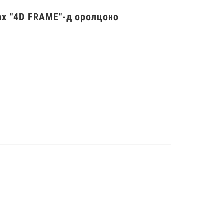
ах "4D FRAME"-д оролцоно