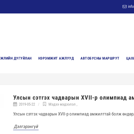
inf
ГЖЛИЙН ДУГУЙЛАН
НЭРЭМЖИТ АЖЛУУД
АВТОБУСНЫ МАРШРУТ
ЦАХ
Улсын сэтгэх чадварын XVII-р олимпиад 
2019-05-22
Мэдээ мэдээлэл
,
Улсын сэтгэх чадварын XVII-р олимпиад амжилттай болж өндө
Дэлгэрэнгүй