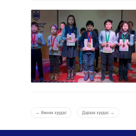
←
Өмнөх хуудас
Дараах хуудас
→