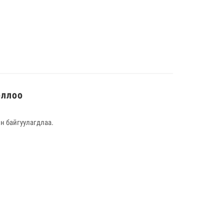
оллоо
н байгуулагдлаа.