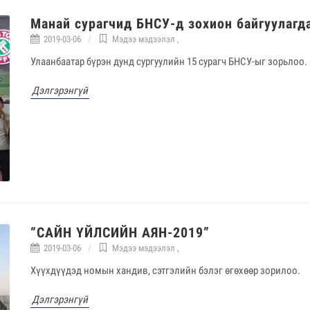
Манай сурагчид БНСУ-д зохион байгуулагд
2019-03-06
Мэдээ мэдээлэл
,
Улаанбаатар бүрэн дунд сургуулийн 15 сурагч БНСУ-ыг зорьлоо.
Дэлгэрэнгүй
“САЙН ҮЙЛСИЙН АЯН-2019”
2019-03-06
Мэдээ мэдээлэл
,
Хүүхдүүдэд номын хандив, сэтгэлийн бэлэг өгөхөөр зорилоо.
Дэлгэрэнгүй